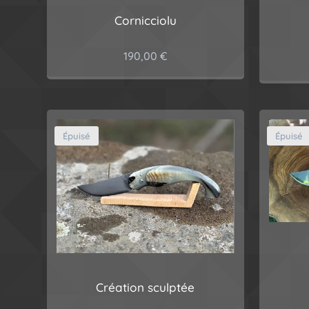
Cornicciolu
190,00
€
Épuisé
Épuisé
Création sculptée