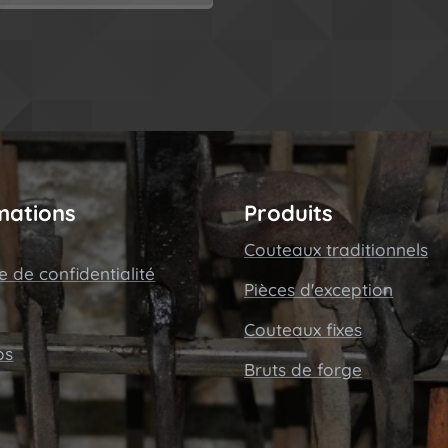
mations
Produits
Couteaux traditionnels
ue de confidentialité
Pièces d'exception
Couteaux fixes
os
Bruts de forge