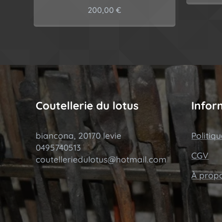
200,00
€
Coutellerie du lotus
Infor
biancona, 20170 levie
Politiq
0495740513
CGV
coutelleriedulotus@hotmail.com
À prop