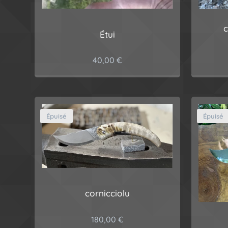
c
Étui
40,00
€
Épuisé
Épuisé
cornicciolu
180,00
€