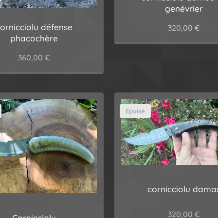
genévrier
ornicciolu défense
320,00
€
phacochère
360,00
€
Épuisé
cornicciolu dama
320,00
€
Cornicciolu