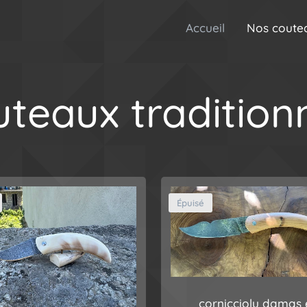
Accueil
Nos coute
teaux tradition
Épuisé
cornicciolu damas 