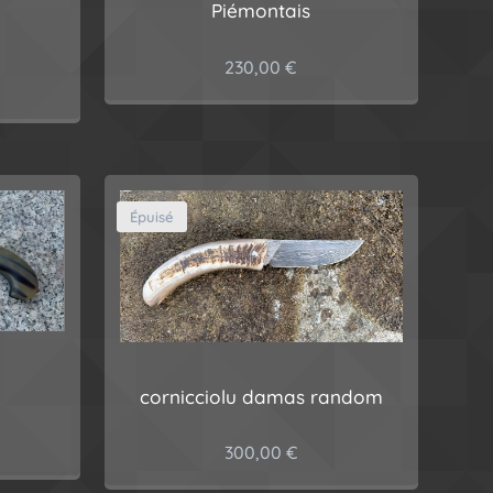
Piémontais
230,00
€
Épuisé
cornicciolu damas random
300,00
€