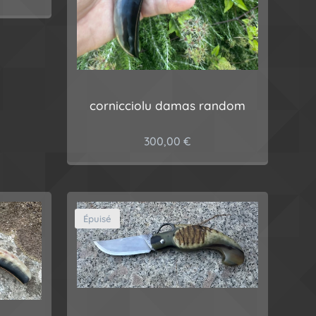
cornicciolu damas random
300,00
€
Épuisé