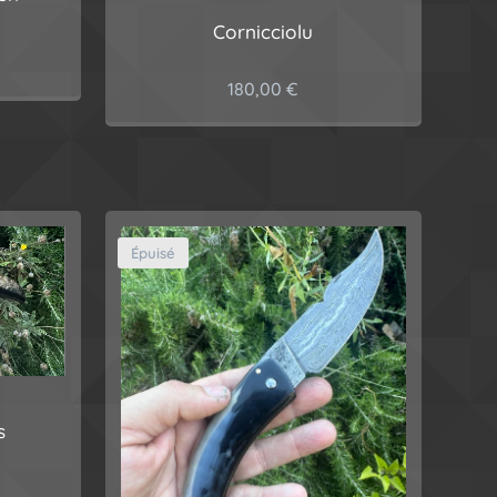
Cornicciolu
180,00
€
Épuisé
s