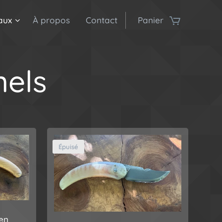
aux
À propos
Contact
Panier
nels
Épuisé
en