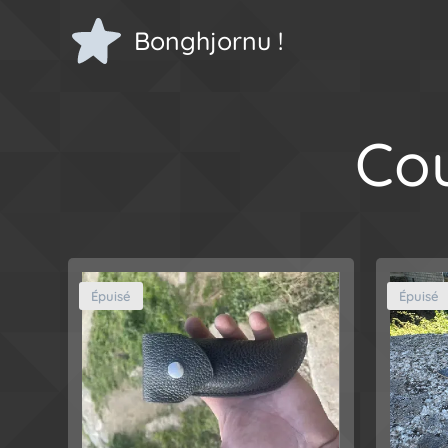
Bonghjornu !
Cou
Épuisé
Épuisé